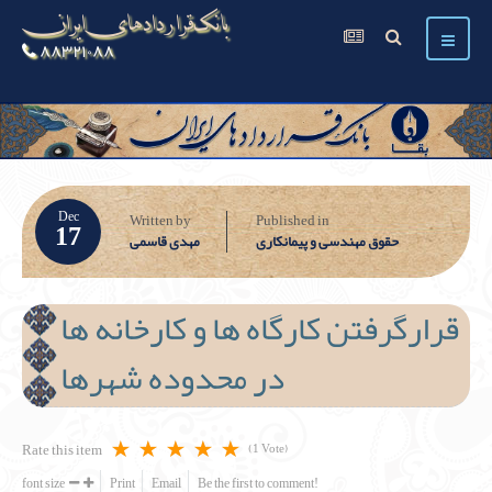
بانک قراردادهای ایران
۸۸۳۲۱۰۸۸
Dec
Written by
Published in
17
حقوق مهندسی و پیمانکاری
مهدی قاسمی
قرارگرفتن کارگاه ها و کارخانه ها
در محدوده شهرها
Rate this item
(1 Vote)
font size
Print
Email
Be the first to comment!