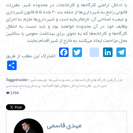
با ادخال اراضی کارگاه‌ها و کارخانجات در محدوده شهر، مقررات
قانونی راجع به شهرداری‌ها از جمله بند ۲۰ ماده ۵۵ قانون شهرداری
و تبصره اصلاحی آن، لازم‌الرعایه است و شهرداری‌ها ملزم به اجرای
وظایف خود در آن محدوده خواهند بود و باید نسبت به انتقال
کارگاه‌ها و کارخانه‌ها که به نحوی برای بهداشت عمومی یا ساکنین
محل مزاحمت ایجاد می‌کنند به خارج از شهر اقدام نمایند.
Facebook
Twitter
instagra
Link
T
اشتراک این مطلب از طریق:
Share
قرارگرفتن کارگاه ها و کارخانه ها در محدوده شهرها
توسعه شهر
Tagged under :
شهرداری
نظریه اداره کل حقوقی قوه قضائیه
پرسش و پاسخ مهندسی
2194
مهدی قاسمی