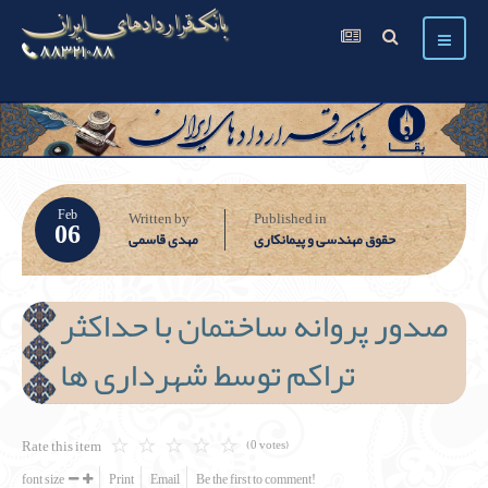
بانک قراردادهای ایران
۸۸۳۲۱۰۸۸
Feb
Written by
Published in
06
حقوق مهندسی و پیمانکاری
مهدی قاسمی
صدور پروانه ساختمان با حداکثر
تراکم توسط شهرداری ها
Rate this item
(0 votes)
font size
Print
Email
Be the first to comment!