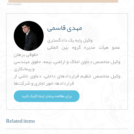
Downloads)
مهدی قاسمی
وکیل پایه یک دادگستری
عضو هیأت مدیره گروه بین المللی
حقوقی برهان
وکیل متخصص دعاوی املاک و اراضی، بیمه، حقوق مهندسی
و پیمانکاری
وکیل متخصص تنظیم قراردادهای داخلی، دعاوی ناشی از
قراردادها، امور تجاری و شرکت‌ها
برای مطالعه بیشتر اینجا کلیک کنید
Related items