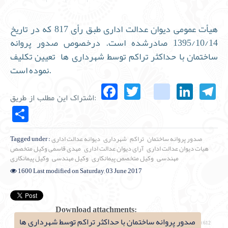
هیأت عمومی دیوان عدالت اداری طبق رأی 817 که در تاریخ
1395/10/14 صادرشده است. درخصوص صدور پروانه
ساختمان با حداکثر تراکم توسط شهرداری ها تعیین تکلیف
نموده است.
Facebook
Twitter
instagra
Link
T
اشتراک این مطلب از طریق:
Share
صدور پروانه ساختمان
تراکم
شهرداری
دیوانه عدالت اداری
Tagged under :
هیات دیوان عدالت اداری
آرای دیوان عدالت اداری
مهدی قاسمی
وکیل متخصص
مهندسی
وکیل متخصص پیمانکاری
وکیل مهندسی
وکیل پیمانکاری
1600
Last modified on Saturday, 03 June 2017
Download attachments:
صدور پروانه ساختمان با حداکثر تراکم توسط شهرداری ها
(612