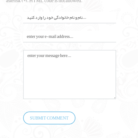
asterisk (*). HTML code is not allowed.